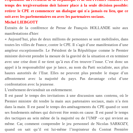
temps des tergiversations doit laisser place à la seule décision possible:
retirer le CPE et commencer un dialogue qui n'a jamais eu lieu, que ce
soit avec les parlementaires ou avec les partenaires sociaux.
Michel LIEBGOTT
Extraits de la conférence de Presse de François HOLLANDE suite aux
manifestations d'hier:
« Aujourd’hui, plus de deux millions de personnes se sont mobilisées, dans
toutes les villes de France, contre le CPE. Il s’agit d’une manifestation d’une
ampleur exceptionnelle. Le Président de la République comme le Premier
ministre doivent prendre la mesure de la gravité de la situation et en terminer
avec une crise dont il ne tient qu’à eux d’en trouver l’issue. C’est donc un
appel à la responsabilité que je lance, au nom du Parti socialiste, aux plus
hautes autorités de l’Etat. Elles ne peuvent plus prendre le risque d’un
affrontement avec la majorité du pays. Pas davantage celui d’une
confrontation avec la jeunesse.
L’entêtement deviendrait un enfermement.
Il est passé le temps des invitations à une discussion sans contenu, où le
Premier ministre dit tendre la main aux partenaires sociaux, mais n’a rien
dans
la main. Il est passé le temps des aménagements du CPE quand ce sont
ses fondements mêmes qui doivent être remis en cause. Il est passé le temps
des tactiques au sein même de la majorité ou de l’UMP –ce qui revient au
même. Car, comment comprendre le jeu personnel de Nicolas SARKOZY,
quand on sait qu’il est lui-même l’inspirateur du Contrat Première