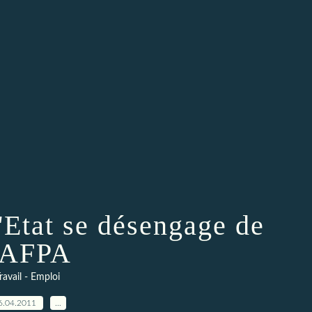
l'Etat se désengage de
'AFPA
ravail - Emploi
6.04.2011
…