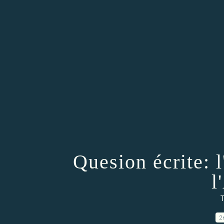
Quesion écrite: 
l
T
2