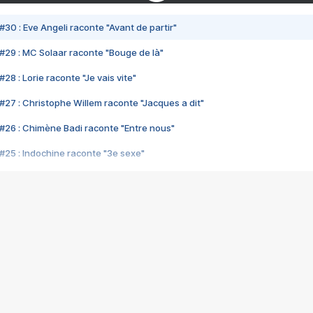
#30 : Eve Angeli raconte "Avant de partir"
#29 : MC Solaar raconte "Bouge de là"
28 : Lorie raconte "Je vais vite"
#27 : Christophe Willem raconte "Jacques a dit"
#26 : Chimène Badi raconte "Entre nous"
#25 : Indochine raconte "3e sexe"
#24 : Zaho raconte "C'est chelou"
#23 : Patrick Bruel raconte "Au café des délices"
#22 : Kyo raconte "Le chemin"
#21 : Nolwenn Leroy raconte "Cassé"
#20 : Patrick Hernandez raconte "Born to be alive"
#19 : Lorie raconte "Près de moi"