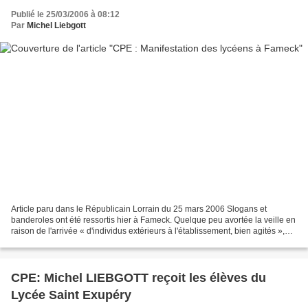
Publié le 25/03/2006 à 08:12
Par
Michel Liebgott
Article paru dans le Républicain Lorrain du 25 mars 2006 Slogans et
banderoles ont été ressortis hier à Fameck. Quelque peu avortée la veille en
raison de l'arrivée « d'individus extérieurs à l'établissement, bien agités »,
dixit un élève, la manifestation...
CPE: Michel LIEBGOTT reçoit les élèves du
Lycée Saint Exupéry