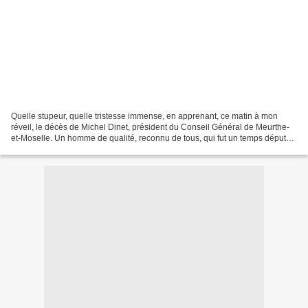
Quelle stupeur, quelle tristesse immense, en apprenant, ce matin à mon
réveil, le décès de Michel Dinet, président du Conseil Général de Meurthe-
et-Moselle. Un homme de qualité, reconnu de tous, qui fut un temps député
et qui décida de se consacrer entièrement...