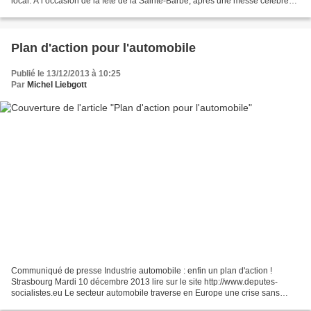
local. À l’occasion de la fête de la Sainte-Barbe, après une messe célébrée
à la caserne et un dépôt de gerbe...
Plan d'action pour l'automobile
Publié le 13/12/2013 à 10:25
Par
Michel Liebgott
Communiqué de presse Industrie automobile : enfin un plan d'action !
Strasbourg Mardi 10 décembre 2013 lire sur le site http://www.deputes-
socialistes.eu Le secteur automobile traverse en Europe une crise sans
précédent. En effet, la demande automobile...