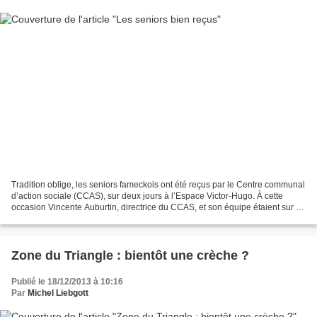
Tradition oblige, les seniors fameckois ont été reçus par le Centre communal
d’action sociale (CCAS), sur deux jours à l’Espace Victor-Hugo. À cette
occasion Vincente Auburtin, directrice du CCAS, et son équipe étaient sur le
pont afin que la fête soit...
Zone du Triangle : bientôt une crèche ?
Publié le 18/12/2013 à 10:16
Par
Michel Liebgott