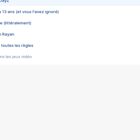
 DayZ
 a 13 ans (et vous l'avez ignoré)
e (littéralement)
im Rayan
 toutes les règles
s les jeux vidéo
us choquant de Rockstar ? - Le scandale BULLY
e plus moche de Steam
du RÊVE tourne au CAUCHEMAR
pendant 8 heures
it… à tort
umiliés par un jeu vidéo
ire - Final Fantasy 8