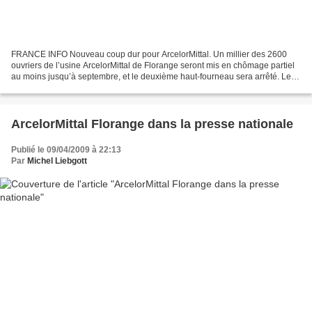
FRANCE INFO Nouveau coup dur pour ArcelorMittal. Un millier des 2600
ouvriers de l’usine ArcelorMittal de Florange seront mis en chômage partiel
au moins jusqu’à septembre, et le deuxième haut-fourneau sera arrêté. Le
député PS (Moselle) Michel Liegbott...
ArcelorMittal Florange dans la presse nationale
Publié le 09/04/2009 à 22:13
Par
Michel Liebgott