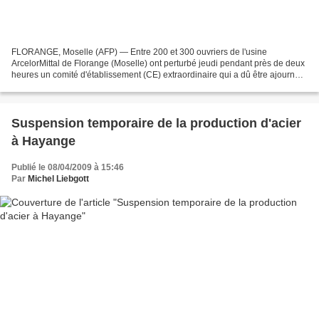
FLORANGE, Moselle (AFP) — Entre 200 et 300 ouvriers de l'usine
ArcelorMittal de Florange (Moselle) ont perturbé jeudi pendant près de deux
heures un comité d'établissement (CE) extraordinaire qui a dû être ajourné,
a constaté un journaliste de l'AFP....
Suspension temporaire de la production d'acier
à Hayange
Publié le 08/04/2009 à 15:46
Par
Michel Liebgott