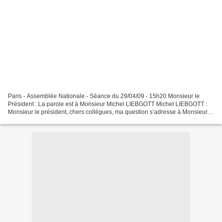
Paris - Assemblée Nationale - Séance du 29/04/09 - 15h20 Monsieur le
Président : La parole est à Monsieur Michel LIEBGOTT Michel LIEBGOTT :
Monsieur le président, chers collègues, ma question s’adresse à Monsieur le
Ministre de l’Industrie Il ne fait...