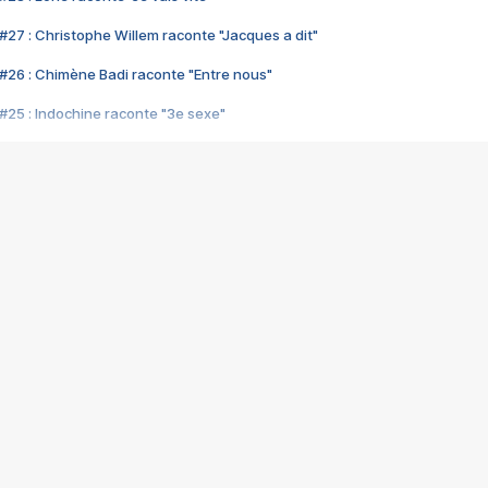
#27 : Christophe Willem raconte "Jacques a dit"
#26 : Chimène Badi raconte "Entre nous"
#25 : Indochine raconte "3e sexe"
#24 : Zaho raconte "C'est chelou"
#23 : Patrick Bruel raconte "Au café des délices"
#22 : Kyo raconte "Le chemin"
#21 : Nolwenn Leroy raconte "Cassé"
#20 : Patrick Hernandez raconte "Born to be alive"
#19 : Lorie raconte "Près de moi"
#18 : Michael Jones raconte "A nos actes manqués" (avec Jean-Jacque
#17 : Khaled raconte "Aïcha"
#16 : Corneille raconte "Parce qu'on vient de loin"