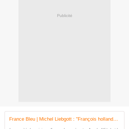
Publicité
France Bleu | Michel Liebgott : "François hollande revient en Moselle pour vérifier que les engagements d'ArcelorMittal sont tenus"