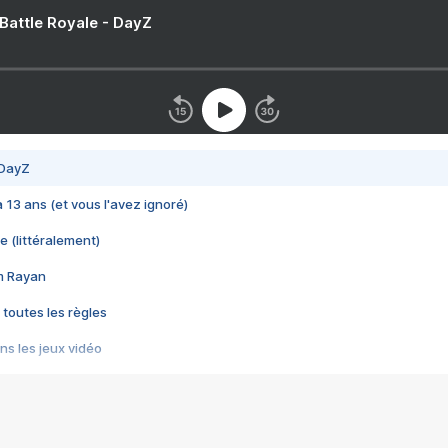
 Battle Royale - DayZ
 DayZ
 a 13 ans (et vous l'avez ignoré)
e (littéralement)
im Rayan
 toutes les règles
s les jeux vidéo
us choquant de Rockstar ? - Le scandale BULLY
e plus moche de Steam