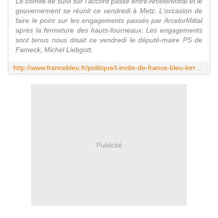
Le comité de suivi sur l'accord passé entre ArcelorMittal et le
gouvernement se réunit ce vendredi à Metz. L'occasion de
faire le point sur les engagements passés par ArcelorMittal
après la fermeture des hauts-fourneaux. Les engagements
sont tenus nous disait ce vendredi le député-maire PS de
Fameck, Michel Liebgott.
http://www.francebleu.fr/politique/l-invite-de-france-bleu-lorraine-nord/l-invite-de-france-bleu-lorraine-nord-45?fb_action_ids=10154727278190398&fb_action_types=og.recommends&fb_source=other_multiline&action_object_map=%7B%2210154727278190398%22%3A610503472405808%7D&action_type_map=%7B%2210154727278190398%22%3A%22og.recommends%22%7D&action_ref_map=%5B%5D
Publicité