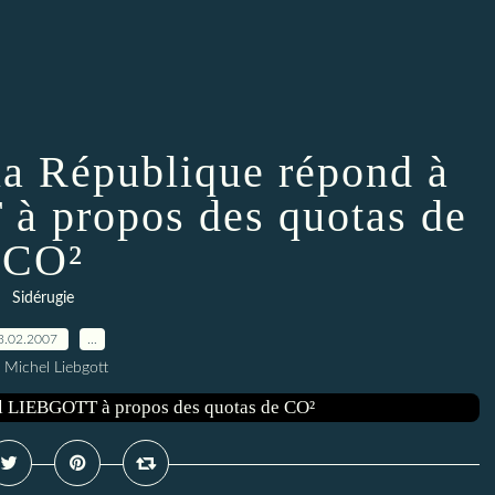
la République répond à
 propos des quotas de
CO²
Sidérugie
3.02.2007
…
 Michel Liebgott