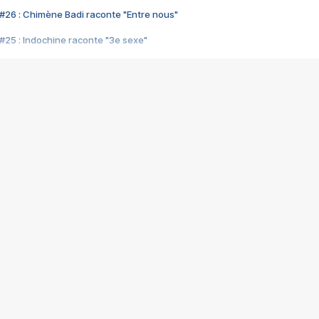
#26 : Chimène Badi raconte "Entre nous"
#25 : Indochine raconte "3e sexe"
#24 : Zaho raconte "C'est chelou"
#23 : Patrick Bruel raconte "Au café des délices"
#22 : Kyo raconte "Le chemin"
#21 : Nolwenn Leroy raconte "Cassé"
#20 : Patrick Hernandez raconte "Born to be alive"
#19 : Lorie raconte "Près de moi"
#18 : Michael Jones raconte "A nos actes manqués" (avec Jean-Jacque
#17 : Khaled raconte "Aïcha"
#16 : Corneille raconte "Parce qu'on vient de loin"
#15 : Indochine raconte "L'aventurier"