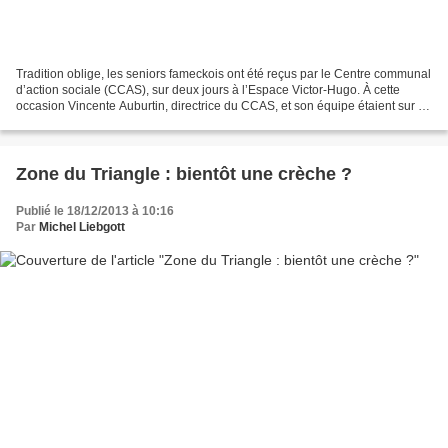
Tradition oblige, les seniors fameckois ont été reçus par le Centre communal
d’action sociale (CCAS), sur deux jours à l’Espace Victor-Hugo. À cette
occasion Vincente Auburtin, directrice du CCAS, et son équipe étaient sur le
pont afin que la fête soit...
Zone du Triangle : bientôt une crèche ?
Publié le 18/12/2013 à 10:16
Par
Michel Liebgott