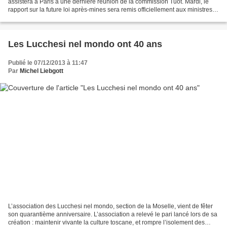
assistera à Paris à une dernière réunion de la commission Tuot. Mardi, le
rapport sur la future loi après-mines sera remis officiellement aux ministres
concernés. «L ’ après-mines...
Les Lucchesi nel mondo ont 40 ans
Publié le 07/12/2013 à 11:47
Par
Michel Liebgott
L’association des Lucchesi nel mondo, section de la Moselle, vient de fêter
son quarantième anniversaire. L’association a relevé le pari lancé lors de sa
création : maintenir vivante la culture toscane, et rompre l’isolement des