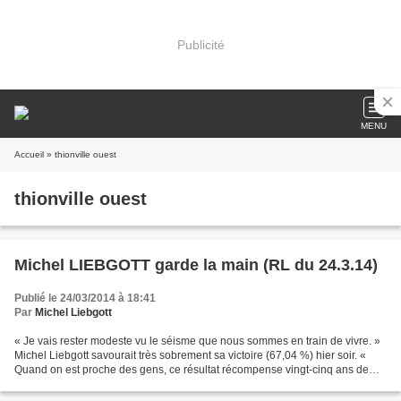
Publicité
MENU
Accueil
» thionville ouest
thionville ouest
Michel LIEBGOTT garde la main (RL du 24.3.14)
Publié le 24/03/2014 à 18:41
Par
Michel Liebgott
« Je vais rester modeste vu le séisme que nous sommes en train de vivre. »
Michel Liebgott savourait très sobrement sa victoire (67,04 %) hier soir. «
Quand on est proche des gens, ce résultat récompense vingt-cinq ans de
présence », se satisfaisait malgré...