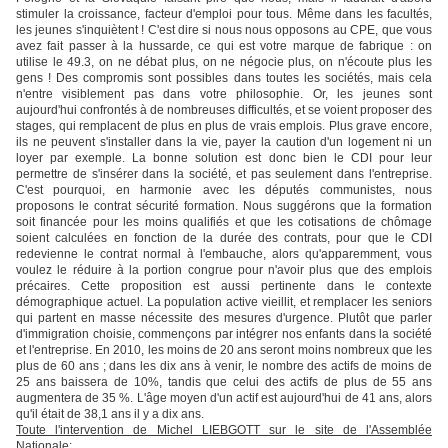
stimuler la croissance, facteur d'emploi pour tous. Même dans les facultés,
les jeunes s'inquiètent ! C'est dire si nous nous opposons au CPE, que vous
avez fait passer à la hussarde, ce qui est votre marque de fabrique : on
utilise le 49.3, on ne débat plus, on ne négocie plus, on n'écoute plus les
gens ! Des compromis sont possibles dans toutes les sociétés, mais cela
n'entre visiblement pas dans votre philosophie. Or, les jeunes sont
aujourd'hui confrontés à de nombreuses difficultés, et se voient proposer des
stages, qui remplacent de plus en plus de vrais emplois. Plus grave encore,
ils ne peuvent s'installer dans la vie, payer la caution d'un logement ni un
loyer par exemple. La bonne solution est donc bien le CDI pour leur
permettre de s'insérer dans la société, et pas seulement dans l'entreprise.
C'est pourquoi, en harmonie avec les députés communistes, nous
proposons le contrat sécurité formation. Nous suggérons que la formation
soit financée pour les moins qualifiés et que les cotisations de chômage
soient calculées en fonction de la durée des contrats, pour que le CDI
redevienne le contrat normal à l'embauche, alors qu'apparemment, vous
voulez le réduire à la portion congrue pour n'avoir plus que des emplois
précaires. Cette proposition est aussi pertinente dans le contexte
démographique actuel. La population active vieillit, et remplacer les seniors
qui partent en masse nécessite des mesures d'urgence. Plutôt que parler
d'immigration choisie, commençons par intégrer nos enfants dans la société
et l'entreprise. En 2010, les moins de 20 ans seront moins nombreux que les
plus de 60 ans ; dans les dix ans à venir, le nombre des actifs de moins de
25 ans baissera de 10%, tandis que celui des actifs de plus de 55 ans
augmentera de 35 %. L'âge moyen d'un actif est aujourd'hui de 41 ans, alors
qu'il était de 38,1 ans il y a dix ans.
Toute l'intervention de Michel LIEBGOTT sur le site de l'Assemblée
Nationale: