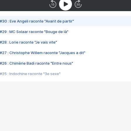
#30 : Eve Angeli raconte "Avant de partir"
#29 : MC Solaar raconte "Bouge de là"
28 : Lorie raconte "Je vais vite"
#27 : Christophe Willem raconte "Jacques a dit"
#26 : Chimène Badi raconte "Entre nous"
#25 : Indochine raconte "3e sexe"
#24 : Zaho raconte "C'est chelou"
#23 : Patrick Bruel raconte "Au café des délices"
#22 : Kyo raconte "Le chemin"
#21 : Nolwenn Leroy raconte "Cassé"
#20 : Patrick Hernandez raconte "Born to be alive"