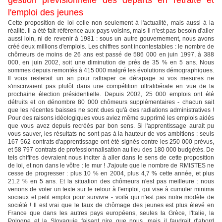
gestion prévisionnelle des départs en retraite et
l'emploi des jeunes
Cette proposition de loi colle non seulement à l'actualité, mais aussi à
la
réalité. Il a été fait référence aux pays voisins, mais il n'est pas besoin d'aller
aussi loin, ni de revenir à 1981 : sous un autre gouvernement, nous avons
créé deux millions d'emplois. Les chiffres sont incontestables : le nombre de
chômeurs de moins de 26 ans est passé de 586 000 en juin 1997, à 388
000, en juin 2002, soit une diminution de près de 35 % en 5 ans. Nous
sommes depuis remontés à 415 000 malgré les évolutions démographiques.
Il vous resterait un an pour rattraper ce dérapage si vos mesures ne
s'inscrivaient pas plutôt dans une compétition ultralibérale en vue de la
prochaine élection présidentielle. Depuis 2002, 25 000 emplois ont été
détruits et on dénombre 80 000 chômeurs supplémentaires - chacun sait
que les récentes baisses ne sont dues qu'à des radiations administratives !
Pour des raisons idéologiques vous aviez même supprimé les emplois aidés
que vous avez depuis recréés par bon sens. Si l'apprentissage aurait pu
vous sauver, les résultats ne sont pas à la hauteur de vos ambitions : seuls
167 562 contrats d'apprentissage ont été signés contre les 250 000 prévus,
et 58 797 contrats de professionnalisation au lieu des 180 000 budgétés. De
tels chiffres devraient nous inciter à aller dans le sens de cette proposition
de loi, et non dans le vôtre : le mur ! J'ajoute que le nombre de RMISTES ne
cesse de progresser : plus 10 % en 2004, plus 4,7 % cette année, et plus
21.2 % en 5 ans. Et la situation des chômeurs n'est pas meilleure : nous
venons de voter un texte sur le retour à l'emploi, qui vise à cumuler minima
sociaux et petit emploi pour survivre - voilà qui n'est pas notre modèle de
société ! Il est vrai que le taux de chômage des jeunes est plus élevé en
France que dans les autres pays européens, seules la Grèce, l'Italie, la
Pologne et la Slovaquie faisant pire que nous, mais il faudrait d'abord