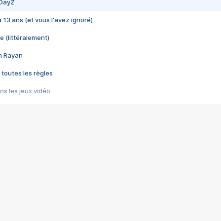
 DayZ
 a 13 ans (et vous l'avez ignoré)
e (littéralement)
im Rayan
 toutes les règles
s les jeux vidéo
us choquant de Rockstar ? - Le scandale BULLY
e plus moche de Steam
du RÊVE tourne au CAUCHEMAR
pendant 8 heures
it… à tort
umiliés par un jeu vidéo
ire - Final Fantasy 8