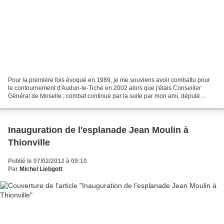
Pour la première fois évoqué en 1989, je me souviens avoir combattu pour
le contournement d'Audun-le-Tiche en 2002 alors que j'étais Conseiller
Général de Moselle ; combat continué par la suite par mon ami, député
suppléant, Jacky ALIVENTI, Maire de Boulange...
Inauguration de l'esplanade Jean Moulin à
Thionville
Publié le 07/02/2012 à 09:10
Par
Michel Liebgott