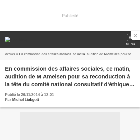
Publicité
MENU
Accueil
» En commission des affaires sociales, ce matin, audition de M Ameisen pour sa reconduction à la tête du comité national consultatif d’éthique pour les sciences de la vie et de la santé. Une occasion de dire qu’il faut aller au-delà de la loi Leonetti dont les manques ont été soulignés par le cas de vincent Lambert.
En commission des affaires sociales, ce matin,
audition de M Ameisen pour sa reconduction à
la tête du comité national consultatif d’éthique
pour les sciences de la vie et de la santé. Une
Publié le 26/11/2014 à 12:01
occasion de dire qu’il faut aller au-delà de la loi
Par
Michel Liebgott
Leonetti dont les manques ont été soulignés par
le cas de vincent Lambert.