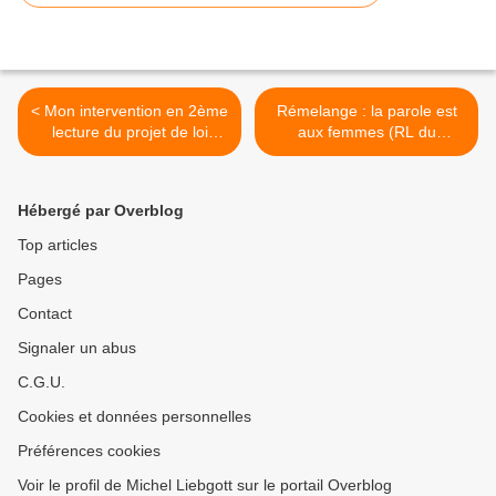
< Mon intervention en 2ème
Rémelange : la parole est
lecture du projet de loi
aux femmes (RL du
relatif à la réforme
29.11.14) >
territoriale pour aller vers
13 nouvelles régions dont
Hébergé par Overblog
celle réunissant la Lorraine,
l'Alsace et le Champagne-
Top articles
Ardennes.
Pages
Contact
Signaler un abus
C.G.U.
Cookies et données personnelles
Préférences cookies
Voir le profil de Michel Liebgott sur le portail Overblog