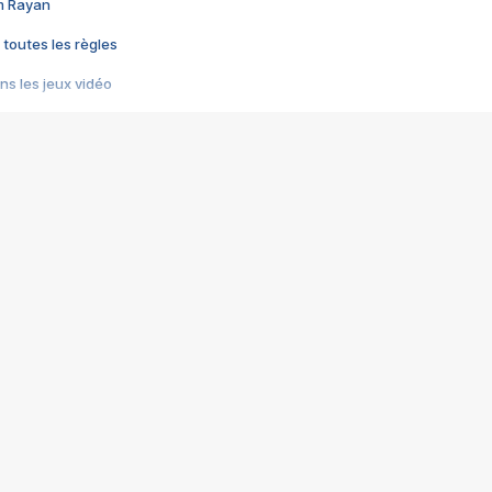
im Rayan
 toutes les règles
s les jeux vidéo
us choquant de Rockstar ? - Le scandale BULLY
e plus moche de Steam
du RÊVE tourne au CAUCHEMAR
pendant 8 heures
it… à tort
umiliés par un jeu vidéo
ire - Final Fantasy 8
ti un empire - Age of Empires
story DOFUS
tard, il crée l'un des pires jeux de tous les temps, MindsEye.